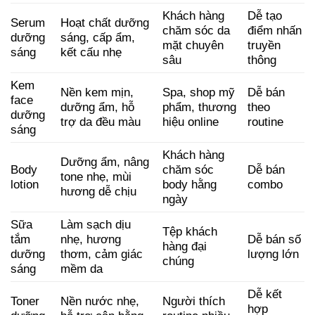
Khách hàng
Dễ tạo
Serum
Hoạt chất dưỡng
chăm sóc da
điểm nhấn
dưỡng
sáng, cấp ẩm,
mặt chuyên
truyền
sáng
kết cấu nhẹ
sâu
thông
Kem
Nền kem mịn,
Spa, shop mỹ
Dễ bán
face
dưỡng ẩm, hỗ
phẩm, thương
theo
dưỡng
trợ da đều màu
hiệu online
routine
sáng
Khách hàng
Dưỡng ẩm, nâng
Body
chăm sóc
Dễ bán
tone nhẹ, mùi
lotion
body hằng
combo
hương dễ chịu
ngày
Sữa
Làm sạch dịu
Tệp khách
tắm
nhẹ, hương
Dễ bán số
hàng đại
dưỡng
thơm, cảm giác
lượng lớn
chúng
sáng
mềm da
Dễ kết
Toner
Nền nước nhẹ,
Người thích
hợp