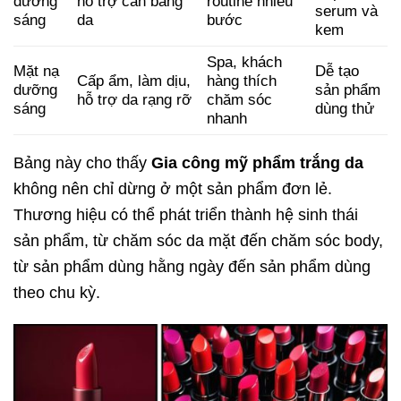
dưỡng
hỗ trợ cân bằng
routine nhiều
serum và
sáng
da
bước
kem
Spa, khách
Mặt nạ
Dễ tạo
Cấp ẩm, làm dịu,
hàng thích
dưỡng
sản phẩm
hỗ trợ da rạng rỡ
chăm sóc
sáng
dùng thử
nhanh
Bảng này cho thấy
Gia công mỹ phẩm trắng da
không nên chỉ dừng ở một sản phẩm đơn lẻ.
Thương hiệu có thể phát triển thành hệ sinh thái
sản phẩm, từ chăm sóc da mặt đến chăm sóc body,
từ sản phẩm dùng hằng ngày đến sản phẩm dùng
theo chu kỳ.