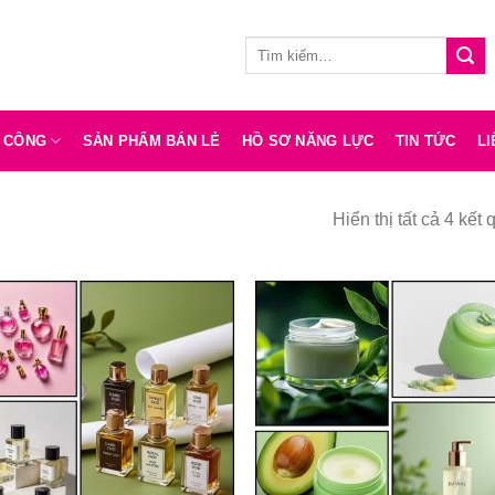
Tìm
kiếm:
A CÔNG
SẢN PHẨM BÁN LẺ
HỒ SƠ NĂNG LỰC
TIN TỨC
LI
Hiển thị tất cả 4 kết 