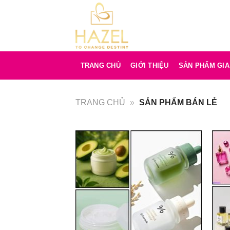
Bỏ
qua
nội
dung
TRANG CHỦ
GIỚI THIỆU
SẢN PHẨM GI
TRANG CHỦ
»
SẢN PHẨM BÁN LẺ