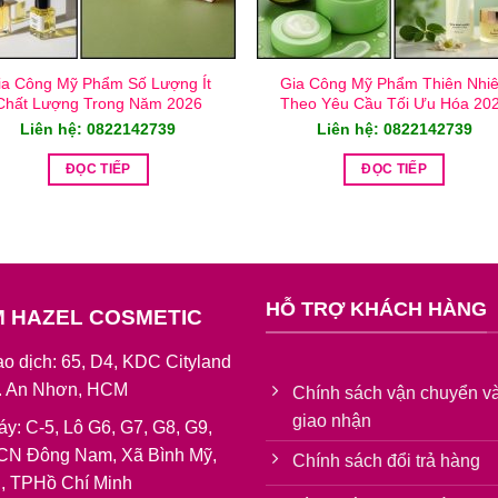
ia Công Mỹ Phẩm Số Lượng Ít
Gia Công Mỹ Phẩm Thiên Nhi
Chất Lượng Trong Năm 2026
Theo Yêu Cầu Tối Ưu Hóa 20
Liên hệ: 0822142739
Liên hệ: 0822142739
ĐỌC TIẾP
ĐỌC TIẾP
HỖ TRỢ KHÁCH HÀNG
M HAZEL COSMETIC
o dịch: 65, D4, KDC Cityland
P. An Nhơn, HCM
Chính sách vận chuyển v
giao nhận
áy: C-5, Lô G6, G7, G8, G9,
CN Đông Nam, Xã Bình Mỹ,
Chính sách đổi trả hàng
, TPHồ Chí Minh