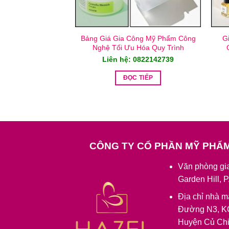
Bảng Giá Gia Công Mỹ Phẩm Công
G
Nghệ Tối Ưu Hóa Quy Trình
Liên hệ: 0822142739
ĐỌC TIẾP
CÔNG TY CỔ PHẦN MỸ PHẨ
Văn phòng gia
Garden Hill, 
Địa chỉ nhà m
Đường N3, K
Huyện Củ Chi