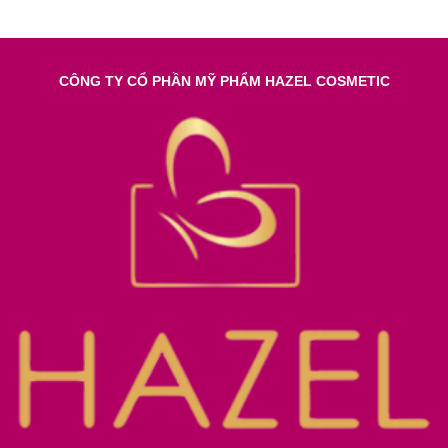
CÔNG TY CỔ PHẦN MỸ PHẨM HAZEL COSMETIC