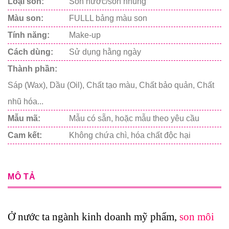
Loại son:
Son nước/son nhung
Màu son:
FULLL bảng màu son
Tính năng:
Make-up
Cách dùng:
Sử dụng hằng ngày
Thành phần:
Sáp (Wax), Dầu (Oil), Chất tạo màu, Chất bảo quản, Chất
nhũ hóa...
Mẫu mã:
Mẫu có sẵn, hoặc mẫu theo yêu cầu
Cam kết:
Không chứa chì, hóa chất độc hại
MÔ TẢ
Ở nước ta ngành kinh doanh mỹ phẩm,
son môi