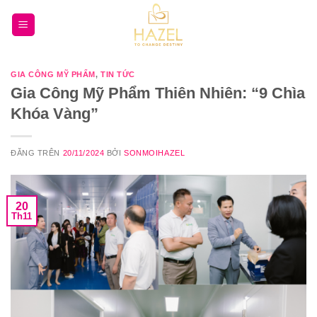
Bỏ
qua
nội
dung
GIA CÔNG MỸ PHẨM
,
TIN TỨC
Gia Công Mỹ Phẩm Thiên Nhiên: “9 Chìa
Khóa Vàng”
ĐĂNG TRÊN
20/11/2024
BỞI
SONMOIHAZEL
20
Th11