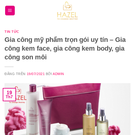
Bỏ
qua
nội
dung
TIN TỨC
Gia công mỹ phẩm trọn gói uy tín – Gia
công kem face, gia công kem body, gia
công son môi
ĐĂNG TRÊN
19/07/2021
BỞI
ADMIN
19
Th7