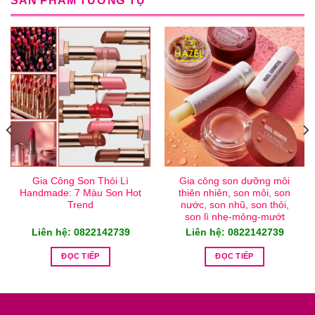
SẢN PHẨM TƯƠNG TỰ
Gia Công Son Thỏi Lì
Gia công son dưỡng môi
Handmade: 7 Màu Son Hot
thiên nhiên, son môi, son
Trend
nước, son nhũ, son thỏi,
son lì nhẹ-mỏng-mướt
Liên hệ: 0822142739
Liên hệ: 0822142739
ĐỌC TIẾP
ĐỌC TIẾP