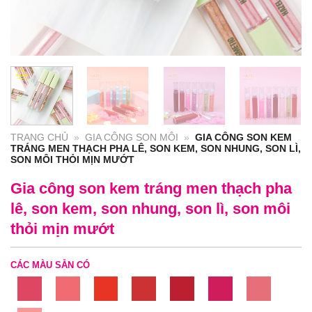
TRANG CHỦ
»
GIA CÔNG SON MÔI
»
GIA CÔNG SON KEM
TRÁNG MEN THẠCH PHA LÊ, SON KEM, SON NHUNG, SON LÌ,
SON MÔI THỎI MỊN MƯỚT
Gia công son kem tráng men thạch pha
lê, son kem, son nhung, son lì, son môi
thỏi mịn mướt
CÁC MÀU SẴN CÓ