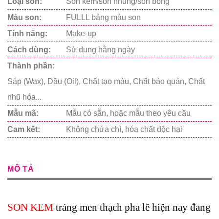
Loại son:
Son kem/son nhung/son bóng
Màu son:
FULLL bảng màu son
Tính năng:
Make-up
Cách dùng:
Sử dụng hằng ngày
Thành phần:
Sáp (Wax), Dầu (Oil), Chất tạo màu, Chất bảo quản, Chất
nhũ hóa...
Mẫu mã:
Mẫu có sẵn, hoặc mẫu theo yêu cầu
Cam kết:
Không chứa chì, hóa chất độc hại
MÔ TẢ
SON KEM
tráng men thạch pha lê hiện nay đang