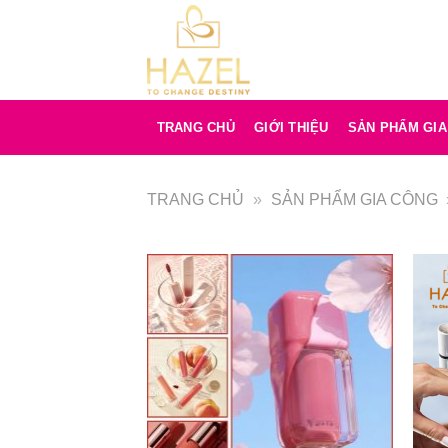
Bỏ
qua
nội
dung
TRANG CHỦ
GIỚI THIỆU
SẢN PHẨM GI
TRANG CHỦ
»
SẢN PHẨM GIA CÔNG