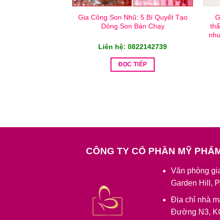
Gia Công Son Nhũ: 5 Bí Quyết Tạo
G
Dòng Son Bán Chạy
th
nhu
Liên hệ: 0822142739
ĐỌC TIẾP
CÔNG TY CỔ PHẦN MỸ PHẨ
Văn phòng gia
Garden Hill, 
Địa chỉ nhà m
Đường N3, K