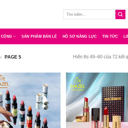
Tìm
kiếm:
A CÔNG
SẢN PHẨM BÁN LẺ
HỒ SƠ NĂNG LỰC
TIN TỨC
LI
Hiển thị 49–60 của 72 kết 
»
PAGE 5