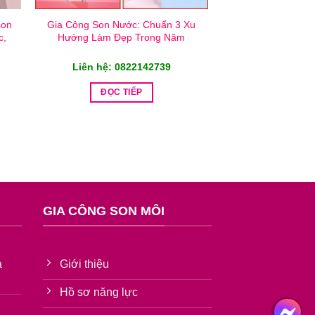
son
Gia Công Son Nước: Chuẩn 3 Xu
c,
Hướng Làm Đẹp Trong Năm
Liên hệ: 0822142739
ĐỌC TIẾP
GIA CÔNG SON MÔI
à
Giới thiệu
Hồ sơ năng lực