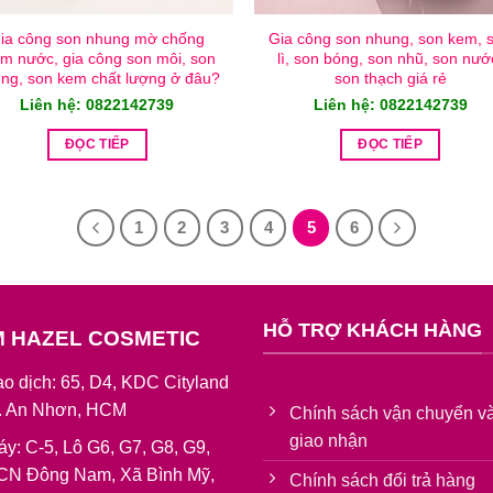
ia công son nhung mờ chống
Gia công son nhung, son kem, 
ấm nước, gia công son môi, son
lì, son bóng, son nhũ, son nướ
ng, son kem chất lượng ở đâu?
son thạch giá rẻ
Liên hệ: 0822142739
Liên hệ: 0822142739
ĐỌC TIẾP
ĐỌC TIẾP
1
2
3
4
5
6
HỖ TRỢ KHÁCH HÀNG
M HAZEL COSMETIC
o dịch: 65, D4, KDC Cityland
P. An Nhơn, HCM
Chính sách vận chuyển v
giao nhận
áy: C-5, Lô G6, G7, G8, G9,
CN Đông Nam, Xã Bình Mỹ,
Chính sách đổi trả hàng