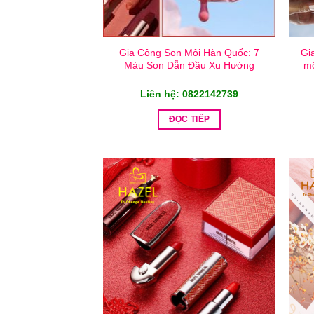
Gia Công Son Môi Hàn Quốc: 7
Gi
Màu Son Dẫn Đầu Xu Hướng
mô
Liên hệ: 0822142739
ĐỌC TIẾP