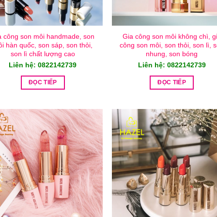
a công son môi handmade, son
Gia công son môi không chì, g
i hàn quốc, son sáp, son thỏi,
công son môi, son thỏi, son lì, 
son lì chất lượng cao
nhung, son bóng
Liên hệ: 0822142739
Liên hệ: 0822142739
ĐỌC TIẾP
ĐỌC TIẾP