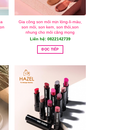
ia
Gia công son môi mịn lỏng-lì-màu,
son
son môi, son kem, son thỏi,son
nhung cho môi căng mọng
Liên hệ: 0822142739
ĐỌC TIẾP