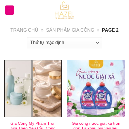
Bỏ
qua
nội
dung
TRANG CHỦ
»
SẢN PHẨM GIA CÔNG
»
PAGE 2
Gia Công Mỹ Phẩm Trọn
Gia công nước giặt xả trọn
Gói Theo Yêu Cầu Công
gói: Từ khâu nguyên liệu