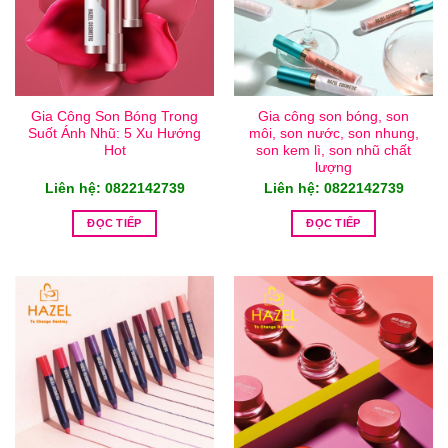
Gia Công Son Bóng Trong
Gia công son bóng, son
Suốt Ánh Nhũ: 5 Xu Hướng
môi, son nước, son nhung,
Hot
son kem lì, son nhũ chất
lượng
Liên hệ: 0822142739
Liên hệ: 0822142739
ĐỌC TIẾP
ĐỌC TIẾP