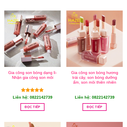
Gia công son bóng dạng lì-
Gia công son bóng hương
Nhận gia công son môi
trái cây, son bóng dưỡng
ẩm, son môi thiên nhiên
Được xếp
Liên hệ: 0822142739
Liên hệ: 0822142739
hạng
5.00
5 sao
ĐỌC TIẾP
ĐỌC TIẾP