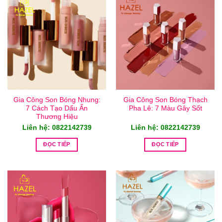
Gia Công Son Bóng Nhung:
Gia Công Son Bóng Thạch
7 Cách Tạo Dấu Ấn
Pha Lê: 7 Màu Gây Sốt
Thương Hiệu
Liên hệ: 0822142739
Liên hệ: 0822142739
ĐỌC TIẾP
ĐỌC TIẾP