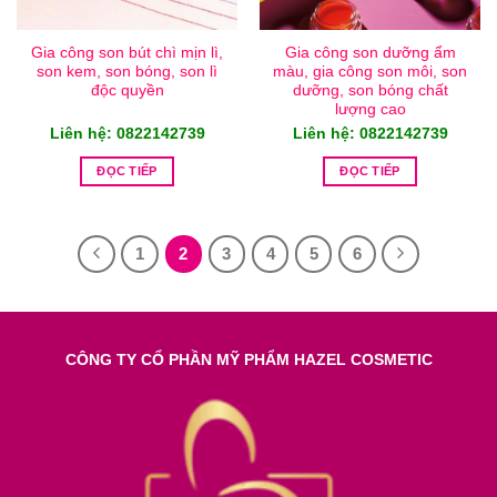
Gia công son bút chì mịn lì,
Gia công son dưỡng ẩm
son kem, son bóng, son lì
màu, gia công son môi, son
độc quyền
dưỡng, son bóng chất
lượng cao
Liên hệ: 0822142739
Liên hệ: 0822142739
ĐỌC TIẾP
ĐỌC TIẾP
1
2
3
4
5
6
CÔNG TY CỔ PHẦN MỸ PHẨM HAZEL COSMETIC