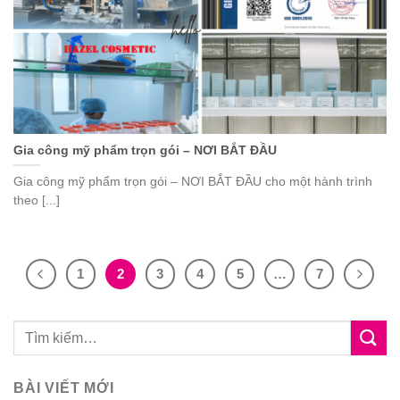
Gia công mỹ phẩm trọn gói – NƠI BẮT ĐẦU
Gia công mỹ phẩm trọn gói – NƠI BẮT ĐẦU cho một hành trình
theo [...]
1
2
3
4
5
…
7
BÀI VIẾT MỚI