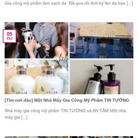
Gia công mỹ phẩm làm sạch da Đã qua rồi thời kỳ làn da bạn [...]
05
Th7
[Tìm nơi đâu] Một Nhà Máy Gia Công Mỹ Phẩm TIN TƯỞNG
Nhà máy gia công mỹ phẩm TIN TƯỞNG và AN TÂM Một nhà
máy gia [...]