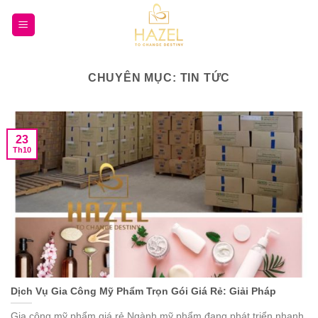
Bỏ
qua
nội
dung
CHUYÊN MỤC:
TIN TỨC
23
Th10
Dịch Vụ Gia Công Mỹ Phẩm Trọn Gói Giá Rẻ: Giải Pháp
Gia công mỹ phẩm giá rẻ Ngành mỹ phẩm đang phát triển nhanh