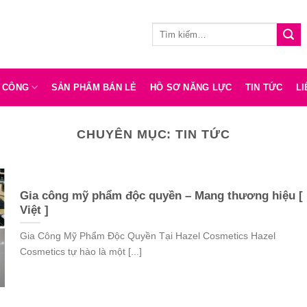
Tìm
kiếm:
A CÔNG
SẢN PHẨM BÁN LẺ
HỒ SƠ NĂNG LỰC
TIN TỨC
LI
CHUYÊN MỤC:
TIN TỨC
Gia công mỹ phẩm độc quyền – Mang thương hiệu [
Việt ]
Gia Công Mỹ Phẩm Độc Quyền Tại Hazel Cosmetics Hazel
Cosmetics tự hào là một [...]