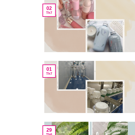
02
Th7
01
Th7
29
Th6