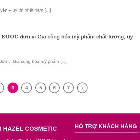
ền – uy tín nhất năm [...]
 ĐƯỢC đơn vị Gia công hóa mỹ phẩm chất lượng, uy
 vị Gia công hóa mỹ phẩm [...]
2
3
4
5
6
7
HỖ TRỢ KHÁCH HÀNG
M HAZEL COSMETIC