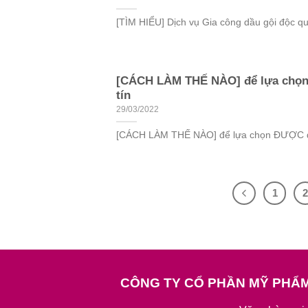
[TÌM HIỂU] Dịch vụ Gia công dầu gội độc quy
[CÁCH LÀM THẾ NÀO] để lựa chọn
tín
29/03/2022
[CÁCH LÀM THẾ NÀO] để lựa chọn ĐƯỢC đơn
1
CÔNG TY CỔ PHẦN MỸ PHẨ