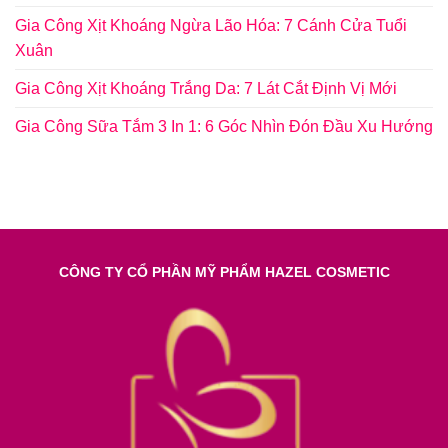
Gia Công Xịt Khoáng Ngừa Lão Hóa: 7 Cánh Cửa Tuổi
Xuân
Gia Công Xịt Khoáng Trắng Da: 7 Lát Cắt Định Vị Mới
Gia Công Sữa Tắm 3 In 1: 6 Góc Nhìn Đón Đầu Xu Hướng
CÔNG TY CỔ PHẦN MỸ PHẨM HAZEL COSMETIC