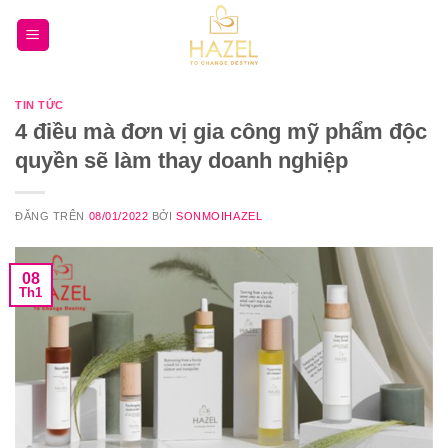
Bỏ
qua
nội
dung
TIN TỨC
4 điều mà đơn vị gia công mỹ phẩm độc
quyền sẽ làm thay doanh nghiệp
ĐĂNG TRÊN
08/01/2022
BỞI
SONMOIHAZEL
08
Th1