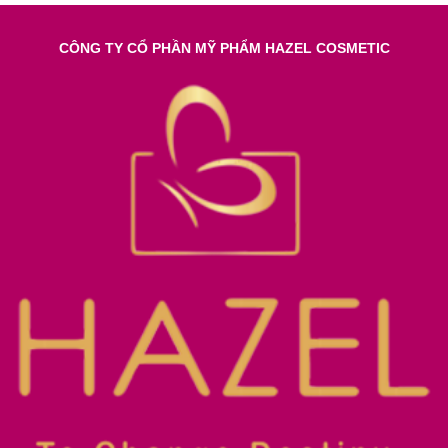
CÔNG TY CỔ PHẦN MỸ PHẨM HAZEL COSMETIC