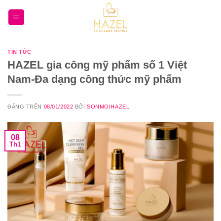
Bỏ
qua
nội
dung
TIN TỨC
HAZEL gia công mỹ phẩm số 1 Việt
Nam-Đa dạng công thức mỹ phẩm
ĐĂNG TRÊN
08/01/2022
BỞI
SONMOIHAZEL
08
Th1