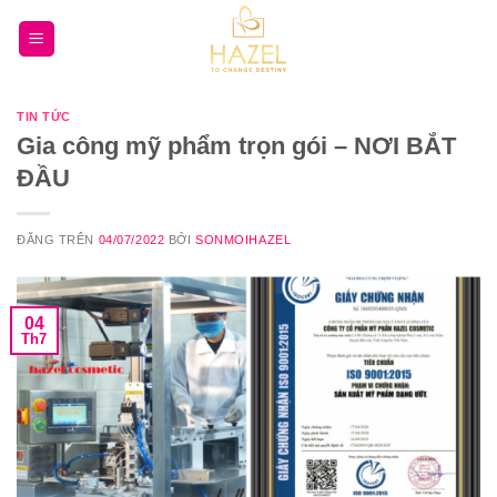
Bỏ
qua
nội
dung
TIN TỨC
Gia công mỹ phẩm trọn gói – NƠI BẮT
ĐẦU
ĐĂNG TRÊN
04/07/2022
BỞI
SONMOIHAZEL
04
Th7