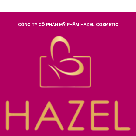
CÔNG TY CỔ PHẦN MỸ PHẨM HAZEL COSMETIC